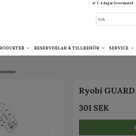
93.html
2-4 dagar leveranstid
PRODUKTER
RESERVDELAR & TILLBEHÖR
SERVICE
131019387
Ryobi GUARD 
301 SEK