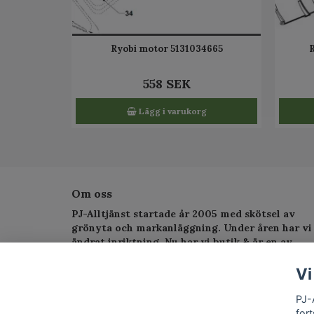
Ryobi motor 5131034665
558 SEK
Lägg i varukorg
Om oss
PJ-Alltjänst startade år 2005 med skötsel av
grönyta och markanläggning. Under åren har vi
ändrat inriktning. Nu har vi butik & är en av
Sveriges största serviceverkstad för
trädgårdsmaskiner.
Vi
PJ-
fort