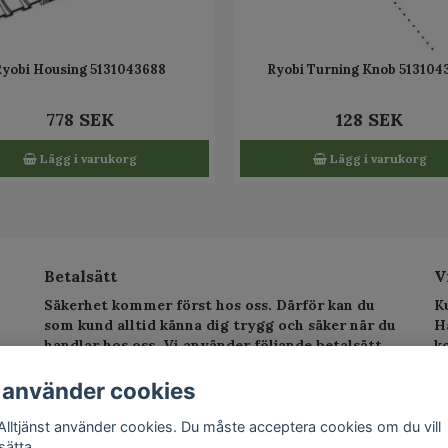
Ryobi Housing 5131043688
Ryobi Turning Knob 513104
778 SEK
128 SEK
Lägg i varukorg
Lägg i varukorg
Betalsätt
V
Säkerhet kommer först hos oss. Därför kan du
K
som kund alltid känna dig trygg och säker när du
H
handlar hos oss. Vi använder följande betalsätt.
k
sv
T
 använder cookies
E
Alltjänst använder cookies. Du måste acceptera cookies om du vill
sätta.