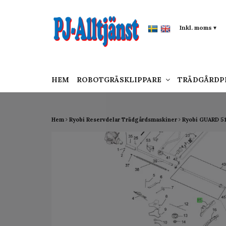
google-site-verification: google0142a1f5f0015a
Inkl. moms
▾
HEM
ROBOTGRÄSKLIPPARE
TRÄDGÅRD
Hem
Ryobi Reservdelar Trädgårdsmaskiner
Ryobi GUARD 5