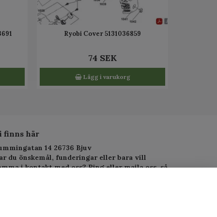
3691
Ryobi Cover 5131036859
74 SEK
Lägg i varukorg
i finns här
ummingatan 14 26736 Bjuv
ar du önskemål, funderingar eller bara vill
omma i kontakt med oss? Ring eller maila oss, så
arar vi så fort vi kan.
elefon: 010-1295955
-postadress:
service.alltjanst@gmail.com