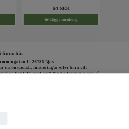
64 SEK
Lägg i varukorg
i finns här
ummingatan 14 26736 Bjuv
ar du önskemål, funderingar eller bara vill
omma i kontakt med oss? Ring eller maila oss, så
arar vi så fort vi kan.
elefon: 010-1295955
-postadress:
service.alltjanst@gmail.com
 Copyright PJ-Alltjänst.se
wered by Quickbutik