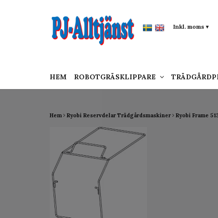
google-site-verification: google0142a1f5f0015a
Inkl. moms
▾
HEM
ROBOTGRÄSKLIPPARE
TRÄDGÅRD
Hem
Ryobi Reservdelar Trädgårdsmaskiner
Ryobi Frame 5