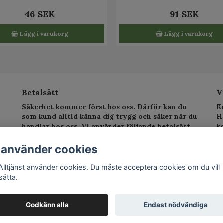
46 SEK
91 SEK
Lägg i varukorg
Lägg i varukorg
Betalsätt
V
Säkerhet kommer först hos oss. Därför kan du
K
som kund alltid känna dig trygg och säker när du
H
handlar hos oss. Vi använder följande betalsätt.
k
sv
T
 använder cookies
E
Alltjänst använder cookies. Du måste acceptera cookies om du vill
sätta.
©
Godkänn alla
Endast nödvändiga
Po