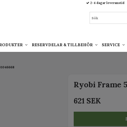
93.html
2-4 dagar leveranstid
PRODUKTER
RESERVDELAR & TILLBEHÖR
SERVICE
131046668
Ryobi Frame 
621 SEK