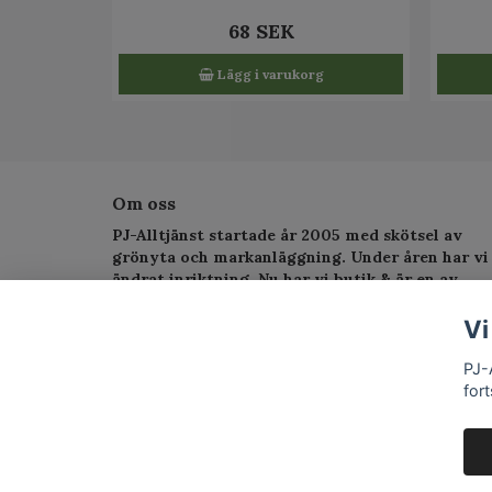
68 SEK
Lägg i varukorg
Om oss
PJ-Alltjänst startade år 2005 med skötsel av
grönyta och markanläggning. Under åren har vi
ändrat inriktning. Nu har vi butik & är en av
Sveriges största serviceverkstad för
trädgårdsmaskiner.
Vi
PJ-
fort