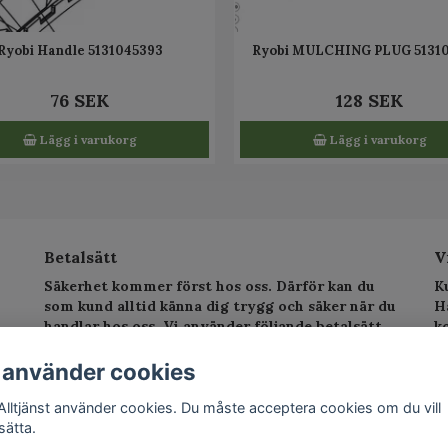
Ryobi Handle 5131045393
Ryobi MULCHING PLUG 5131
76 SEK
128 SEK
Lägg i varukorg
Lägg i varukorg
Betalsätt
V
Säkerhet kommer först hos oss. Därför kan du
K
som kund alltid känna dig trygg och säker när du
H
handlar hos oss. Vi använder följande betalsätt.
k
sv
T
 använder cookies
E
Alltjänst använder cookies. Du måste acceptera cookies om du vill
sätta.