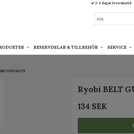
93.html
2-4 dagar leveranstid
PRODUKTER
RESERVDELAR & TILLBEHÖR
SERVICE
ARD 5131042279
Ryobi BELT G
134 SEK