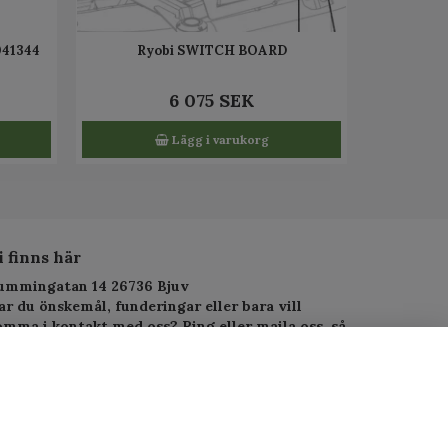
041344
Ryobi SWITCH BOARD
6 075 SEK
Lägg i varukorg
i finns här
ummingatan 14 26736 Bjuv
ar du önskemål, funderingar eller bara vill
omma i kontakt med oss? Ring eller maila oss, så
arar vi så fort vi kan.
elefon: 010-1295955
-postadress:
service.alltjanst@gmail.com