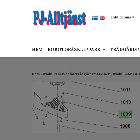
google-site-verification: google0142a1f5f0015a
Inkl. moms
▾
HEM
ROBOTGRÄSKLIPPARE
TRÄDGÅRD
Hem
Ryobi Reservdelar Trädgårdsmaskiner
Ryobi BELT GU