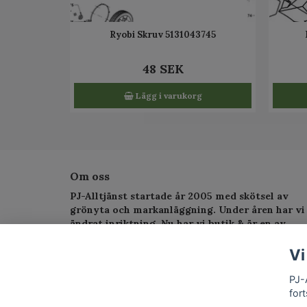
Ryobi Skruv 5131043745
48 SEK
Lägg i varukorg
Om oss
PJ-Alltjänst startade år 2005 med skötsel av
grönyta och markanläggning. Under åren har vi
ändrat inriktning. Nu har vi butik & är en av
Sveriges största serviceverkstad för
trädgårdsmaskiner.
Vi
PJ-
fort