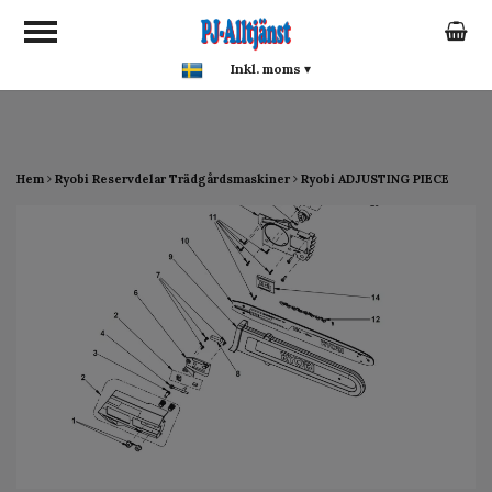
google-site-verification:
google0142a1f5f0015a93.html
Inkl. moms
▾
Hem
Ryobi Reservdelar Trädgårdsmaskiner
Ryobi ADJUSTING PIECE