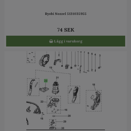
Ryobi Nozzel 5131035955
74 SEK
Lägg i varukorg