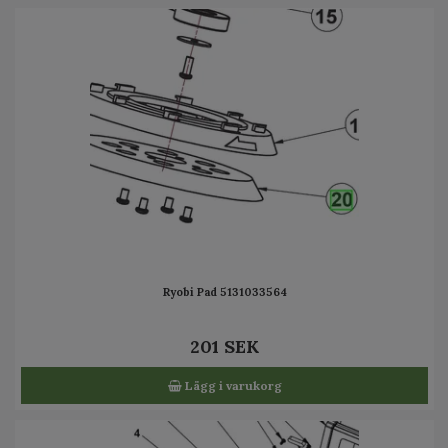
Ryobi Pad 5131033564
201 SEK
Lägg i varukorg