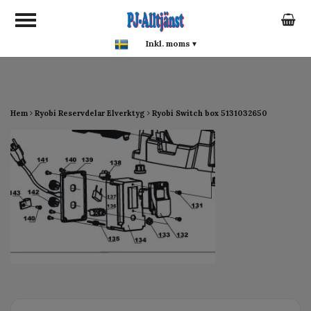
google-site-verification:
google0142a1f5f0015a93.html
Inkl. moms
▾
Hem
Ryobi Reservdelar Elverktyg
Ryobi Switch box 5131032650