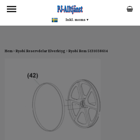
google-site-verification:
google0142a1f5f0015a93.html
Inkl. moms
▾
Hem
Ryobi Reservdelar Elverktyg
Ryobi Rem 5131038614