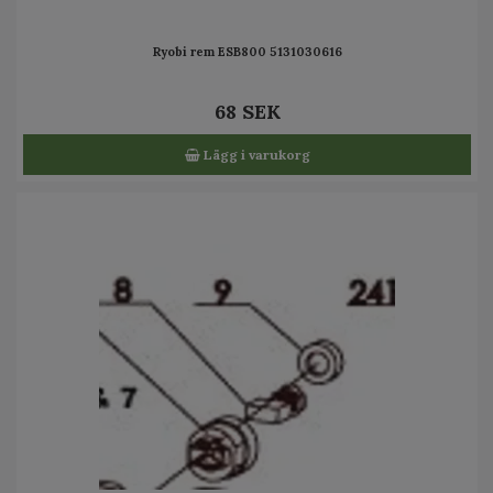
Ryobi rem ESB800 5131030616
68 SEK
Lägg i varukorg