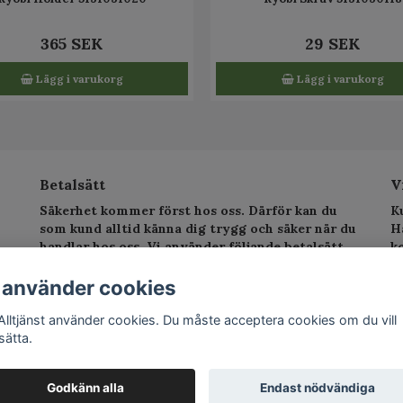
365 SEK
29 SEK
Lägg i varukorg
Lägg i varukorg
Betalsätt
V
Säkerhet kommer först hos oss. Därför kan du
K
som kund alltid känna dig trygg och säker när du
H
handlar hos oss. Vi använder följande betalsätt.
k
sv
T
 använder cookies
E
Alltjänst använder cookies. Du måste acceptera cookies om du vill
sätta.
©
Godkänn alla
Endast nödvändiga
Po