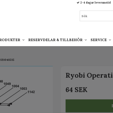
93.html
2-4 dagar leveranstid
PRODUKTER
RESERVDELAR & TILLBEHÖR
SERVICE
5131041515
Ryobi Operati
64 SEK