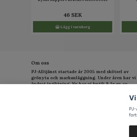
46 SEK
Lägg i varukorg
Om oss
PJ-Alltjänst startade år 2005 med skötsel av
grönyta och markanläggning. Under åren har vi
ändrat inriktning. Nu har vi butik & är en av
Sveriges största serviceverkstad för
trädgårdsmaskiner.
Vi
PJ-
fort