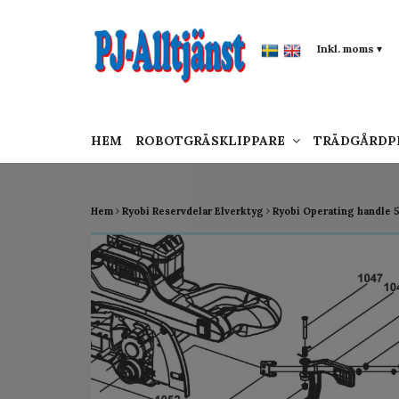
google-site-verification: google0142a1f5f0015a
Inkl. moms
▾
HEM
ROBOTGRÄSKLIPPARE
TRÄDGÅRD
Hem
Ryobi Reservdelar Elverktyg
Ryobi Operating handle 