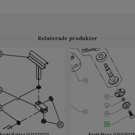
Relaterade produkter
Ryobi Holder 5131031020
Ryobi Skruv 5131030118