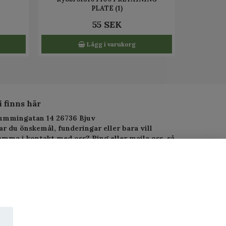
PLATE (1)
55 SEK
Lägg i varukorg
i finns här
ummingatan 14 26736 Bjuv
ar du önskemål, funderingar eller bara vill
omma i kontakt med oss? Ring eller maila oss, så
arar vi så fort vi kan.
elefon: 010-1295955
-postadress:
service.alltjanst@gmail.com
 Copyright PJ-Alltjänst.se
wered by Quickbutik