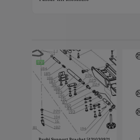
Ryobi Support Bracket 5131030921