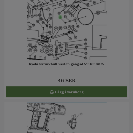
Ryobi Skruv/bult väster-gängad 5131030025
46 SEK
Lägg i varukorg