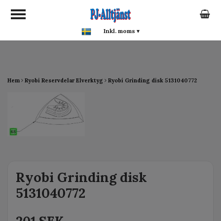
google-site-verification:
google0142a1f5f0015a93.html
Inkl. moms
▾
Hem
Ryobi Reservdelar Elverktyg
Ryobi Grinding disk 5131040772
Ryobi Grinding disk
5131040772