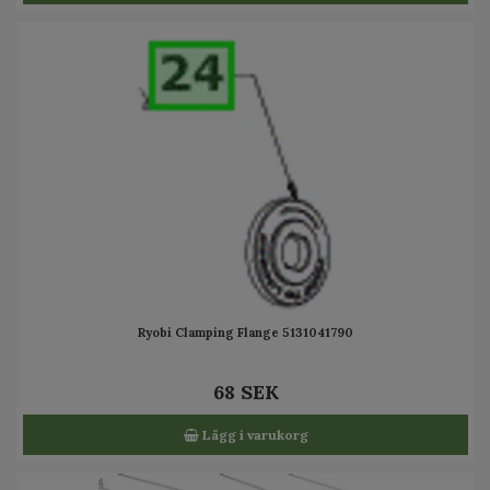
Ryobi Clamping Flange 5131041790
68 SEK
Lägg i varukorg