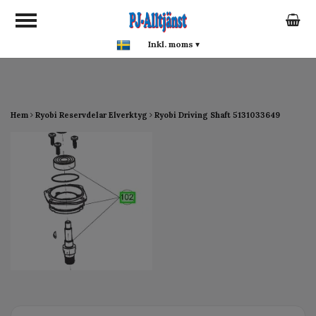
google-site-verification:
google0142a1f5f0015a93.html
Inkl. moms
▾
Hem
Ryobi Reservdelar Elverktyg
Ryobi Driving Shaft 5131033649