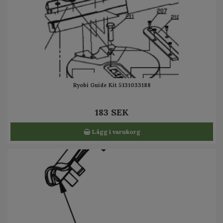
Ryobi Guide Kit 5131033188
183 SEK
Lägg i varukorg