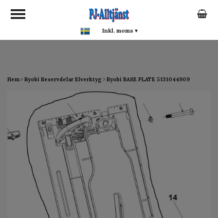
google-site-verification:
google0142a1f5f0015a93.html
Inkl. moms
▾
Hem
Ryobi Reservdelar Elverktyg
Ryobi BASE PLATE 5131044909