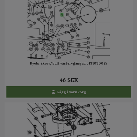
Ryobi Skruv/bult väster-gängad 5131030025
46 SEK
Lägg i varukorg