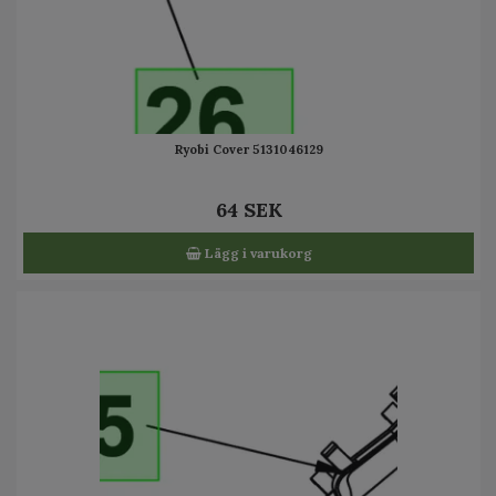
Ryobi Cover 5131046129
64 SEK
Lägg i varukorg