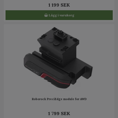
1 199 SEK
Lägg i varukorg
Roborock PreciEdge module for AWD
1 799 SEK