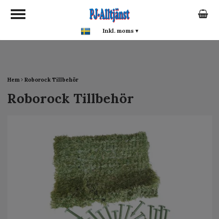
google-site-verification:
google0142a1f5f0015a93.html
Inkl. moms
▾
Hem
Roborock Tillbehör
Roborock Tillbehör