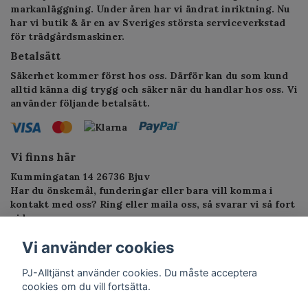
markanläggning. Under åren har vi ändrat inriktning. Nu
har vi butik & är en av Sveriges största serviceverkstad
för trädgårdsmaskiner.
Betalsätt
Säkerhet kommer först hos oss. Därför kan du som kund
alltid känna dig trygg och säker när du handlar hos oss. Vi
använder följande betalsätt.
Vi finns här
Kummingatan 14 26736 Bjuv
Har du önskemål, funderingar eller bara vill komma i
kontakt med oss? Ring eller maila oss, så svarar vi så fort
vi kan.
Telefon: 010-1295955
Vi använder cookies
E-postadress:
service.alltjanst@gmail.com
PJ-Alltjänst använder cookies. Du måste acceptera
cookies om du vill fortsätta.