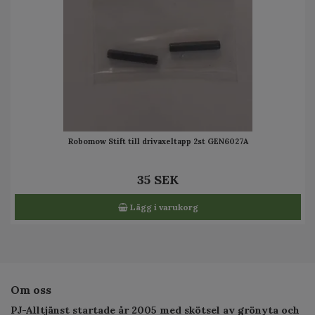
Robomow Stift till drivaxeltapp 2st GEN6027A
35 SEK
Lägg i varukorg
Om oss
PJ-Alltjänst startade år 2005 med skötsel av grönyta och