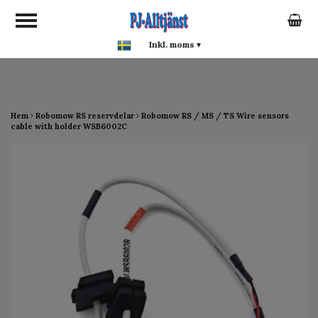
google-site-verification:
google0142a1f5f0015a93.html
Inkl. moms
▾
Hem
Robomow RS reservdelar
Robomow RS / MS / TS Wire sensors
cable with holder WSB6002C