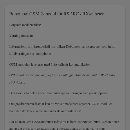
Robomow GSM 2-modul för RS / RC / RX-enheter
Följande meddelanden:
Varning om status
Information för fjärrunderhåll hos vilken Robomow-servicepartner som helst,
stöldvarningar via smartphone
GSM-modulen levereras med 3 års cellulär kommunikation.
GSM-modulen är inte lämplig för att ställa gräsklipparen utanför Bluetooth-
räckvidden.
Den största fördelen är den kontinuerliga aviseringen från gräsklipparen.
Om gräsklipparen fastnar kan du vidta omedelbara åtgärder. GSM-modulen
kommer att utvecklas vidare under de närmaste åren!
För att installera GSM-modulen måste du ta bort Robomows huva. Nedan hittar
du ett vitt gränssnitt på höger sida. GSM-modulen är ansluten till detta.