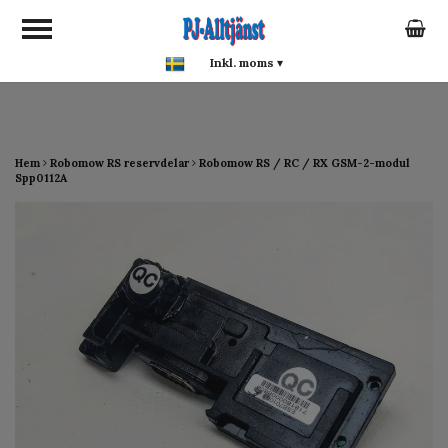
google-site-verification:
google0142a1f5f0015a93.html
Inkl. moms
▾
Hem
Robomow RS reservdelar
Robomow RS / RC / RX GSM-2-modul
Spp0112A