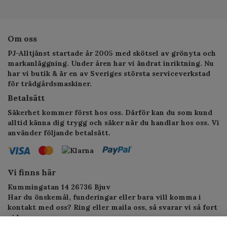
Om oss
PJ-Alltjänst startade år 2005 med skötsel av grönyta och
markanläggning. Under åren har vi ändrat inriktning. Nu
har vi butik & är en av Sveriges största serviceverkstad
för trädgårdsmaskiner.
Betalsätt
Säkerhet kommer först hos oss. Därför kan du som kund
alltid känna dig trygg och säker när du handlar hos oss. Vi
använder följande betalsätt.
Vi finns här
Kummingatan 14 26736 Bjuv
Har du önskemål, funderingar eller bara vill komma i
kontakt med oss? Ring eller maila oss, så svarar vi så fort
vi kan.