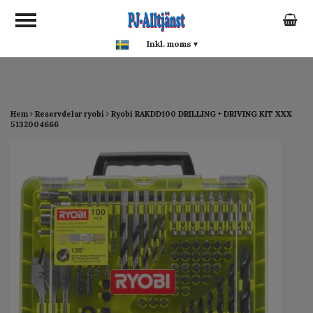
google-site-verification:
google0142a1f5f0015a93.html
Inkl. moms
▾
Hem
Reservdelar ryobi
Ryobi RAKDD100 DRILLING + DRIVING KIT XXX
5132004666