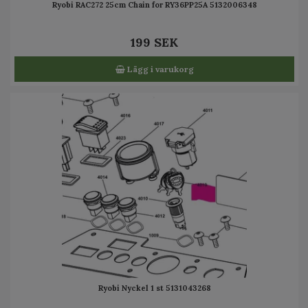
Ryobi RAC272 25cm Chain for RY36PP25A 5132006348
199 SEK
Lägg i varukorg
Ryobi Nyckel 1 st 5131043268