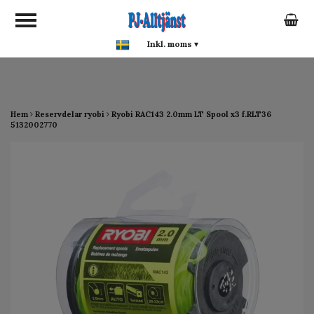
google-site-verification:
google0142a1f5f0015a93.html
Inkl. moms
▾
Hem
Reservdelar ryobi
Ryobi RAC143 2.0mm LT Spool x3 f.RLT36
5132002770