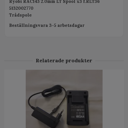
Ryobi RAC143 2.0mm LT Spool x3 f.RLT36
5132002770
Trådspole
Beställningsvara 3-5 arbetsdagar
Relaterade produkter