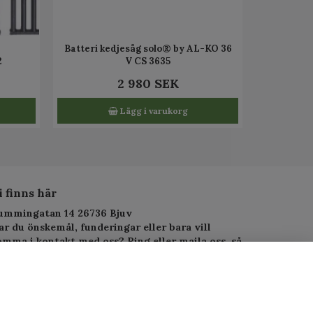
Batteri kedjesåg solo® by AL-KO 36
2
V CS 3635
2 980 SEK
Lägg i varukorg
i finns här
ummingatan 14 26736 Bjuv
ar du önskemål, funderingar eller bara vill
omma i kontakt med oss? Ring eller maila oss, så
arar vi så fort vi kan.
elefon: 010-1295955
-postadress:
service.alltjanst@gmail.com