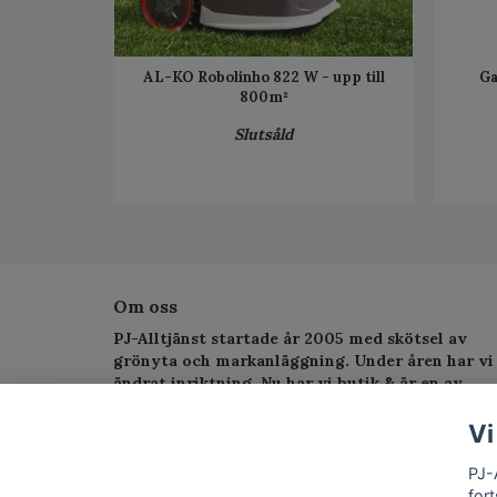
AL-KO Robolinho 822 W - upp till
Ga
800m²
Slutsåld
Om oss
PJ-Alltjänst startade år 2005 med skötsel av
grönyta och markanläggning. Under åren har vi
ändrat inriktning. Nu har vi butik & är en av
Sveriges största serviceverkstad för
trädgårdsmaskiner.
Vi
PJ-
fort