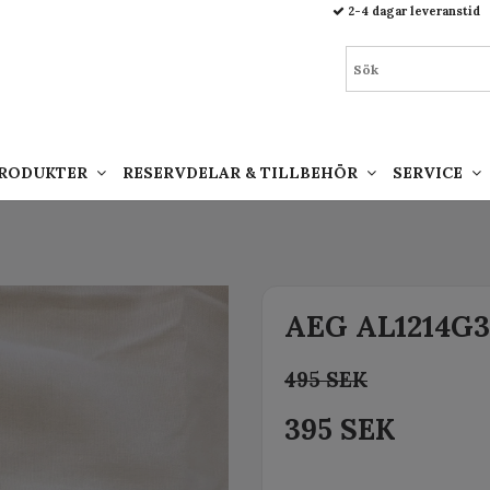
93.html
2-4 dagar leveranstid
PRODUKTER
RESERVDELAR & TILLBEHÖR
SERVICE
AEG AL1214G3
495 SEK
395 SEK