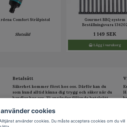
rdena Comfort Strålpistol
Gourmet BBQ system
Beställningsvara 13420
1 149 SEK
Slutsåld
Lägg i varukorg
Betalsätt
V
Säkerhet kommer först hos oss. Därför kan du
K
som kund alltid känna dig trygg och säker när du
H
handlar hos oss. Vi använder följande betalsätt.
k
sv
T
 använder cookies
E
Alltjänst använder cookies. Du måste acceptera cookies om du vill
sätta.