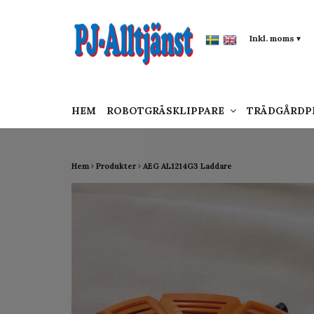
google-site-verification: google0142a1f5f0015a
Inkl. moms
▾
HEM
ROBOTGRÄSKLIPPARE
TRÄDGÅRD
Hem
Produkter
AEG AL1214G3 Laddare