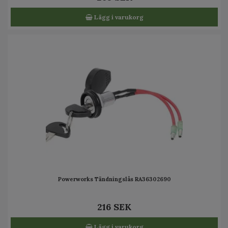
Lägg i varukorg
Powerworks Tändningslås RA36302690
216 SEK
Lägg i varukorg