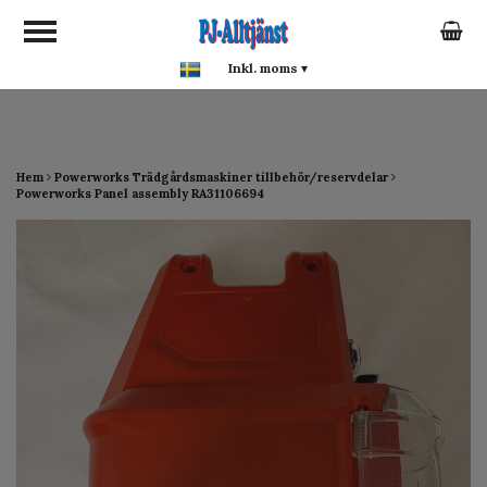
google-site-verification:
google0142a1f5f0015a93.html
Inkl. moms
▾
Hem
Powerworks Trädgårdsmaskiner tillbehör/reservdelar
Powerworks Panel assembly RA31106694