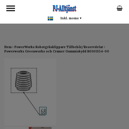
google-site-verification:
google0142a1f5f0015a93.html
Inkl. moms
▾
Hem
PowerWorks Robotgräsklippare Tillbehör/Reservdelar
Powerworks Greenworks och Cramer Gummiskydd R0101354-00