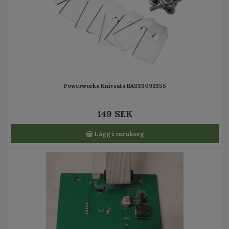
Powerworks Knivsats RA333092355
149 SEK
Lägg i varukorg