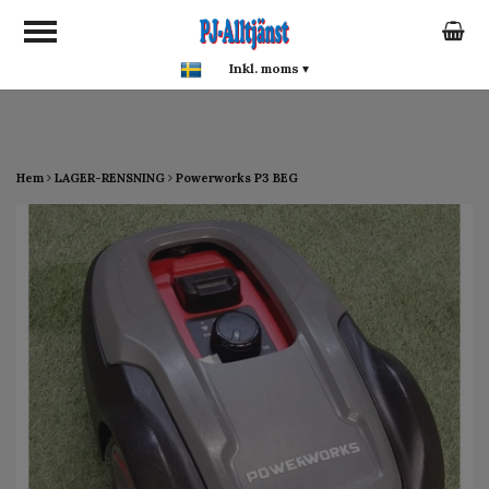
google-site-verification:
google0142a1f5f0015a93.html
Inkl. moms
▾
Hem
LAGER-RENSNING
Powerworks P3 BEG