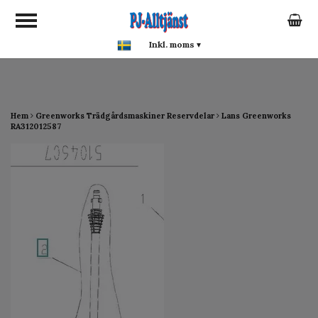
google-site-verification:
google0142a1f5f0015a93.html
Inkl. moms
▾
Hem
Greenworks Trädgårdsmaskiner Reservdelar
Lans Greenworks
RA312012587