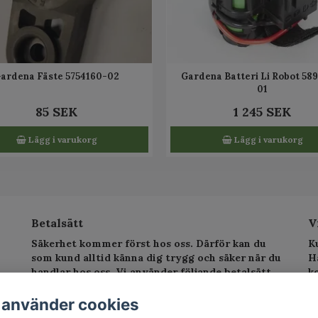
ardena Fäste 5754160-02
Gardena Batteri Li Robot 58
01
85 SEK
1 245 SEK
Lägg i varukorg
Lägg i varukorg
Betalsätt
V
Säkerhet kommer först hos oss. Därför kan du
K
som kund alltid känna dig trygg och säker när du
H
handlar hos oss. Vi använder följande betalsätt.
k
sv
T
 använder cookies
E