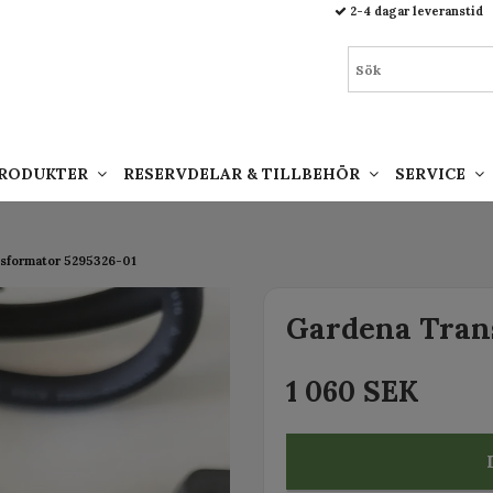
93.html
2-4 dagar leveranstid
PRODUKTER
RESERVDELAR & TILLBEHÖR
SERVICE
sformator 5295326-01
Gardena Tran
1 060 SEK