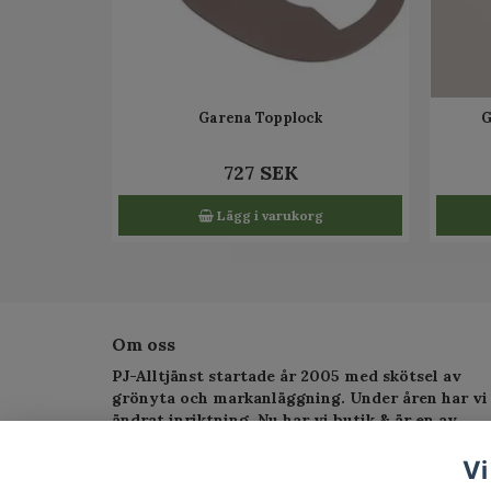
Garena Topplock
G
727 SEK
Lägg i varukorg
Om oss
PJ-Alltjänst startade år 2005 med skötsel av
grönyta och markanläggning. Under åren har vi
ändrat inriktning. Nu har vi butik & är en av
Sveriges största serviceverkstad för
trädgårdsmaskiner.
Vi