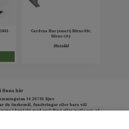
95861-
Gardena Hus (smart) Sileno life,
Sileno city
Slutsåld
i finns här
ummingatan 14 26736 Bjuv
ar du önskemål, funderingar eller bara vill
omma i kontakt med oss? Ring eller maila oss, så
arar vi så fort vi kan.
elefon: 010-1295955
-postadress:
service.alltjanst@gmail.com