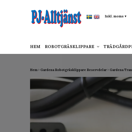
google-site-verification: google0142a1f5f0015a
Inkl. moms
▾
HEM
ROBOTGRÄSKLIPPARE
TRÄDGÅRD
Hem
Gardena Robotgräsklippare Reservdelar
Gardena Tran