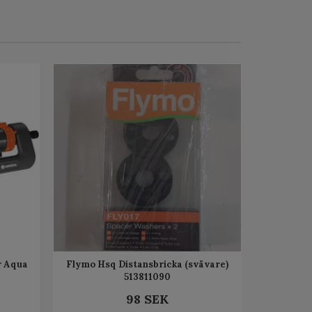
r Aqua
Flymo Hsq Distansbricka (svävare)
513811090
98 SEK