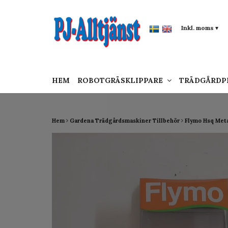
google-site-verification: google0142a1f5f0015a
Inkl. moms
▾
HEM
ROBOTGRÄSKLIPPARE
TRÄDGÅRD
Hem
Gardena Trädgårdsmaskiner Tillbehör
Flymo Hsq Met