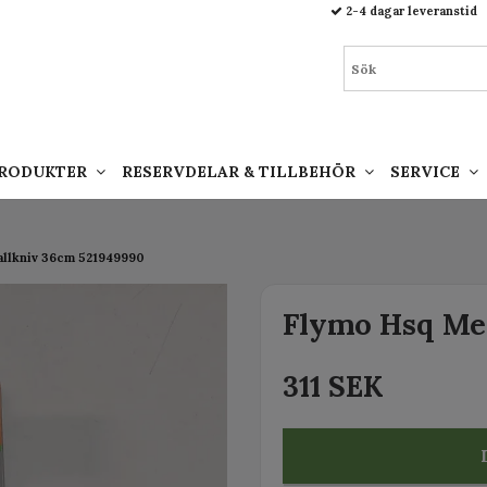
93.html
2-4 dagar leveranstid
PRODUKTER
RESERVDELAR & TILLBEHÖR
SERVICE
allkniv 36cm 521949990
Flymo Hsq Me
311 SEK