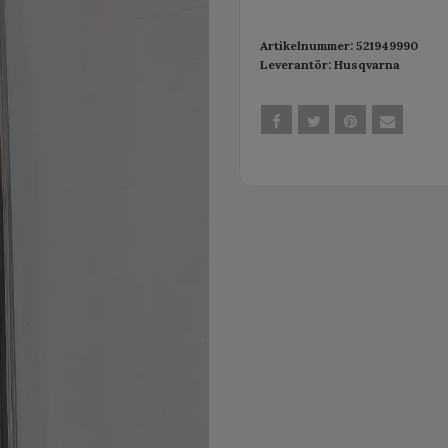
Artikelnummer:
521949990
Leverantör:
Husqvarna