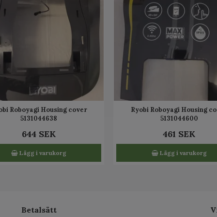
obi Roboyagi Housing cover
Ryobi Roboyagi Housing c
5131044638
5131044600
644 SEK
461 SEK
Lägg i varukorg
Lägg i varukorg
Betalsätt
V