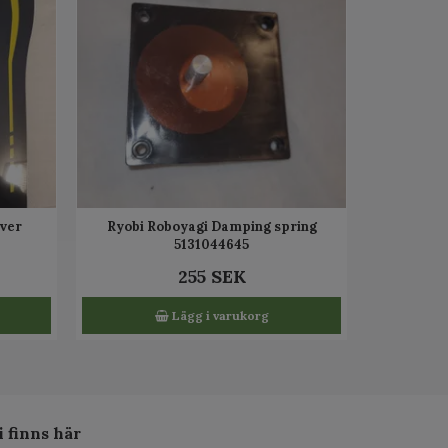
over
Ryobi Roboyagi Damping spring
5131044645
255 SEK
Lägg i varukorg
i finns här