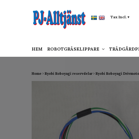
google-site-verification: google0142a1f5f0015a
Tax Incl.
▾
HEM
ROBOTGRÄSKLIPPARE
TRÄDGÅRD
Home
Ryobi Roboyagi reservdelar
Ryobi Roboyagi Drivmot