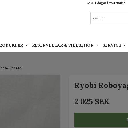
93.html
2-4 dagar leveranstid
PRODUKTER
RESERVDELAR & TILLBEHÖR
SERVICE
or 5131044663
Ryobi Roboya
2 025 SEK