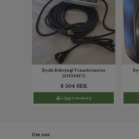
Ryobi Roboyagi Transformator
Ry
5131044672
8 504 SEK
Lägg i varukorg
Om oss