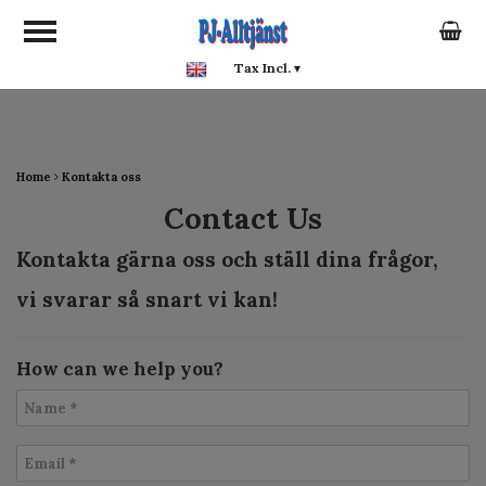
google-site-verification:
google0142a1f5f0015a93.html
Tax Incl.
▾
Home
Kontakta oss
Contact Us
Kontakta gärna oss och ställ dina frågor,
vi svarar så snart vi kan!
How can we help you?