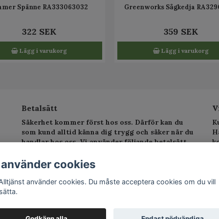
amer Spänne RA333063032
Greenworks Sågkedja RA329
322 SEK
359 SEK
Lägg i varukorg
Lägg i varukorg
Betalsätt
V
Säkerhet kommer först hos oss. Därför kan du
K
som kund alltid känna dig trygg och säker när du
H
handlar hos oss. Vi använder följande betalsätt.
k
sv
T
 använder cookies
E
Alltjänst använder cookies. Du måste acceptera cookies om du vill
sätta.
©
Godkänn alla
Endast nödvändiga