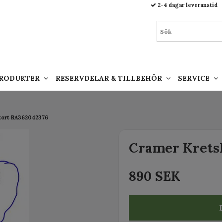
93.html
2-4 dagar leveranstid
PRODUKTER
RESERVDELAR & TILLBEHÖR
SERVICE
kort RA362042376
Cramer Krets
890 SEK