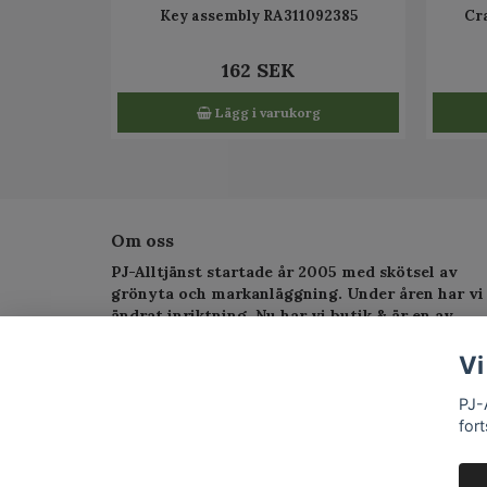
Key assembly RA311092385
Cr
162 SEK
Lägg i varukorg
Om oss
PJ-Alltjänst startade år 2005 med skötsel av
grönyta och markanläggning. Under åren har vi
ändrat inriktning. Nu har vi butik & är en av
Sveriges största serviceverkstad för
trädgårdsmaskiner.
Vi
PJ-
fort