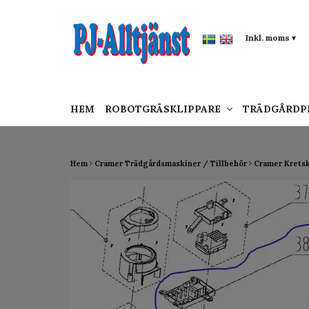
google-site-verification: google0142a1f5f0015a
Inkl. moms
▾
HEM
ROBOTGRÄSKLIPPARE
TRÄDGÅRD
Hem
Cramer Trädgårdsmaskiner / Tillbehör
Cramer Krets