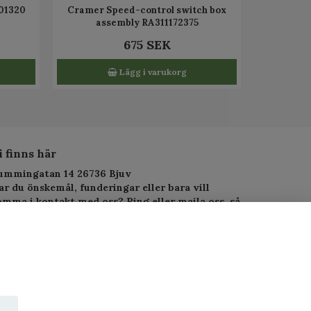
01320
Cramer Speed-control switch box
assembly RA311172375
675 SEK
Lägg i varukorg
i finns här
ummingatan 14 26736 Bjuv
ar du önskemål, funderingar eller bara vill
omma i kontakt med oss? Ring eller maila oss, så
arar vi så fort vi kan.
elefon: 010-1295955
-postadress:
service.alltjanst@gmail.com
 Copyright PJ-Alltjänst.se