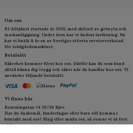
Om oss
PJ-Alltjänst startade år 2005 med skötsel av grönyta och
markanläggning. Under åren har vi ändrat inriktning. Nu
har vi butik & är en av Sveriges största serviceverkstad
för trädgårdsmaskiner.
Betalsätt
Säkerhet kommer först hos oss. Därför kan du som kund
alltid känna dig trygg och säker när du handlar hos oss. Vi
använder följande betalsätt.
Vi finns här
Kummingatan 14 26736 Bjuv
Har du önskemål, funderingar eller bara vill komma i
kontakt med oss? Ring eller maila oss, så svarar vi så fort
vi kan.
Telefon: 010-1295955