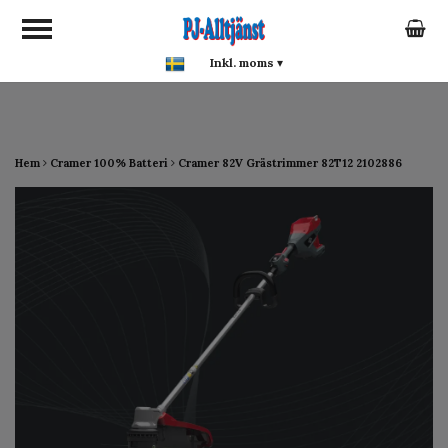
google-site-verification:
google0142a1f5f0015a93.html
Inkl. moms
▾
Hem
Cramer 100% Batteri
Cramer 82V Grästrimmer 82T12 2102886