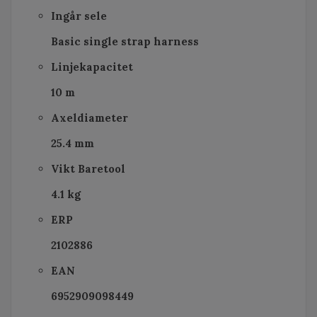
Ingår sele
Basic single strap harness
Linjekapacitet
10 m
Axeldiameter
25.4 mm
Vikt Baretool
4.1 kg
ERP
2102886
EAN
6952909098449