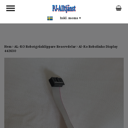
google-site-verification:
google0142a1f5f0015a93.html
Inkl. moms
▾
Hem
AL-KO Robotgräsklippare Reservdelar
Al-Ko Robolinho Display
442630