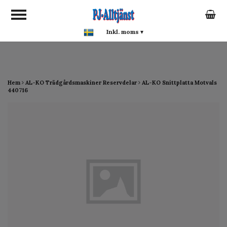
google-site-verification:
google0142a1f5f0015a93.html
Inkl. moms
▾
Hem
AL-KO Trädgårdsmaskiner Reservdelar
AL-KO Snittplatta Motvals
440716