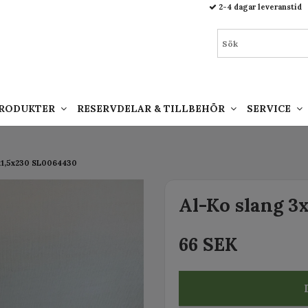
93.html
2-4 dagar leveranstid
PRODUKTER
RESERVDELAR & TILLBEHÖR
SERVICE
x1,5x230 SL0064430
Al-Ko slang 3
66 SEK