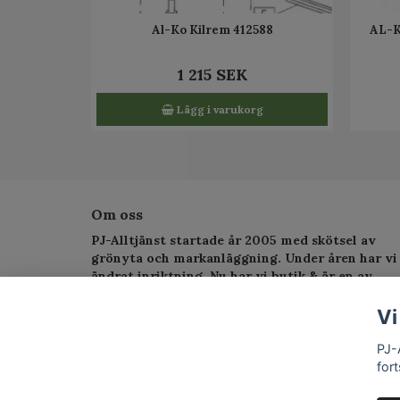
Al-Ko Kilrem 412588
AL-K
1 215 SEK
Lägg i varukorg
Om oss
PJ-Alltjänst startade år 2005 med skötsel av
grönyta och markanläggning. Under åren har vi
ändrat inriktning. Nu har vi butik & är en av
Sveriges största serviceverkstad för
trädgårdsmaskiner.
Vi
PJ-
fort