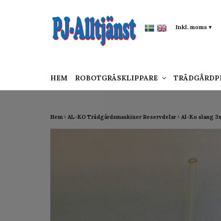
google-site-verification: google0142a1f5f0015a
Inkl. moms
▾
HEM
ROBOTGRÄSKLIPPARE
TRÄDGÅRD
Hem
AL-KO Trädgårdsmaskiner Reservdelar
Al-Ko slang 3