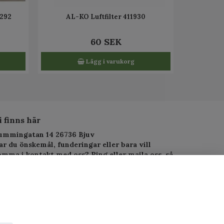
1292
AL-KO Luftfilter 411930
60 SEK
Lägg i varukorg
i finns här
ummingatan 14 26736 Bjuv
ar du önskemål, funderingar eller bara vill
omma i kontakt med oss? Ring eller maila oss, så
arar vi så fort vi kan.
elefon: 010-1295955
-postadress:
service.alltjanst@gmail.com
 Copyright PJ-Alltjänst.se