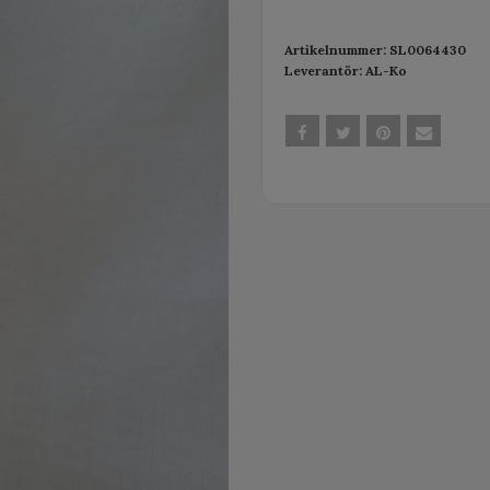
Artikelnummer:
SL0064430
Leverantör:
AL-Ko