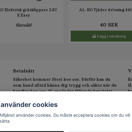
O Elektrisk gräsklippare 3.82
AL-KO Fjäder drivning 44
E.Easy
40 SEK
Slutsåld
Lägg i varukorg
Betalsätt
V
Säkerhet kommer först hos oss. Därför kan du
K
som kund alltid känna dig trygg och säker när du
H
handlar hos oss. Vi använder följande betalsätt.
k
sv
T
 använder cookies
E
Alltjänst använder cookies. Du måste acceptera cookies om du vill
sätta.
©