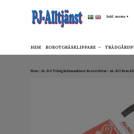
google-site-verification: google0142a1f5f0015a
Inkl. moms
▾
HEM
ROBOTGRÄSKLIPPARE
TRÄDGÅRD
Hem
AL-KO Trädgårdsmaskiner Reservdelar
AL-KO Rem Kl