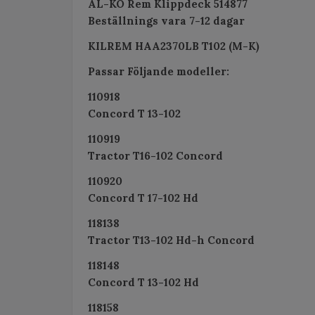
AL-KO Rem Klippdeck 514877
Beställnings vara 7-12 dagar
KILREM HAA2370LB T102 (M-K)
Passar Följande modeller:
110918
Concord T 13-102
110919
Tractor T16-102 Concord
110920
Concord T 17-102 Hd
118138
Tractor T13-102 Hd-h Concord
118148
Concord T 13-102 Hd
118158