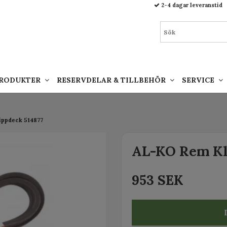
93.html
2-4 dagar leveranstid
PRODUKTER
RESERVDELAR & TILLBEHÖR
SERVICE
ippdeck 514877
AL-KO Rem Kl
953 SEK