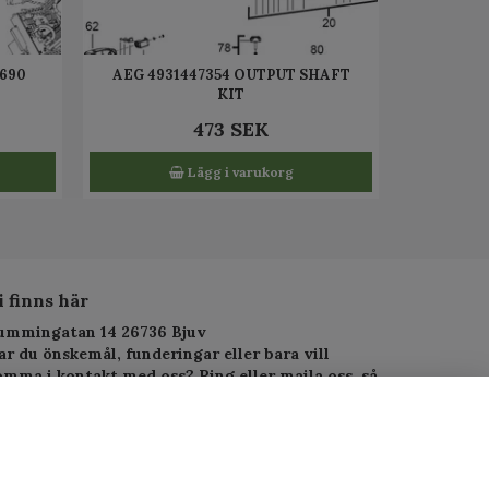
3690
AEG 4931447354 OUTPUT SHAFT
KIT
473 SEK
Lägg i varukorg
i finns här
ummingatan 14 26736 Bjuv
ar du önskemål, funderingar eller bara vill
omma i kontakt med oss? Ring eller maila oss, så
arar vi så fort vi kan.
elefon: 010-1295955
-postadress:
service.alltjanst@gmail.com