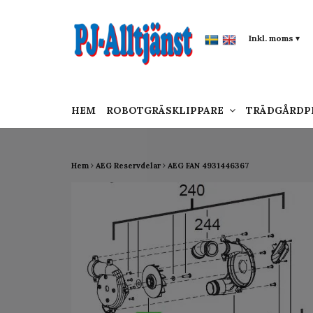
google-site-verification: google0142a1f5f0015a
Inkl. moms
▾
HEM
ROBOTGRÄSKLIPPARE
TRÄDGÅRD
Hem
AEG Reservdelar
AEG FAN 4931446367