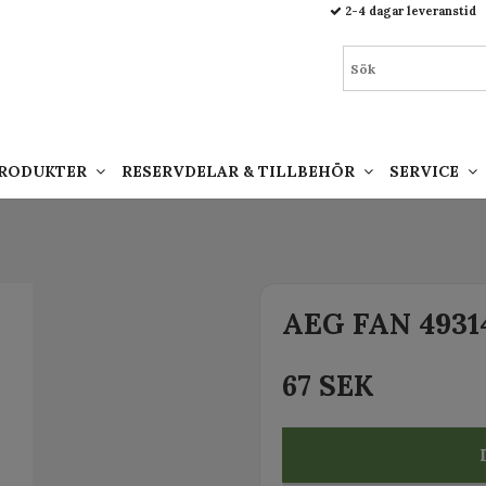
93.html
2-4 dagar leveranstid
PRODUKTER
RESERVDELAR & TILLBEHÖR
SERVICE
AEG FAN 4931
67 SEK