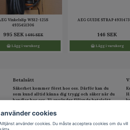
AEG Vinkelslip WS12-125S
AEG GUIDE STRAP 493147
4935451306
995 SEK
146 SEK
1 695 SEK
Lägg i varukorg
Lägg i varukorg
Betalsätt
V
Säkerhet kommer först hos oss. Därför kan du
K
som kund alltid känna dig trygg och säker när du
H
handlar hos oss. Vi använder följande betalsätt.
k
sv
T
 använder cookies
E
Alltjänst använder cookies. Du måste acceptera cookies om du vill
sätta.